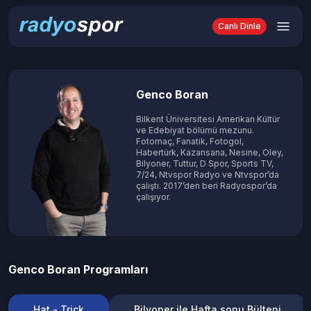
Canlı Dinle
Genco Boran
Bilkent Üniversitesi Amerikan Kültür
ve Edebiyat bölümü mezunu.
Fotomaç, Fanatik, Fotogol,
Habertürk, Kazansana, Nesine, Oley,
Bilyoner, Tuttur, D Spor, Sports TV,
7/24, Ntvspor Radyo ve Ntvspor’da
çalıştı. 2017’den beri Radyospor’da
çalışıyor.
Genco Boran
Programları
Hat - Trick
Bilyoner ile Hafta sonu Bülteni