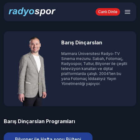
Canlı Dinle
Barış Dinçarslan
Marmara Üniversitesi Radyo-TV
Sinema mezunu. Sabah, Fotomaç,
Radyospor, Tuttur, Bilyoner ile çeşitli
televizyon kanalları ve dijital
platformlarda çalıştı. 2004’ten bu
yana Fotomaç İddaalıyız Yayın
Yönetmenliği yapıyor.
Barış Dinçarslan
Programları
Bilyoner ile Hafta sonu Bülteni